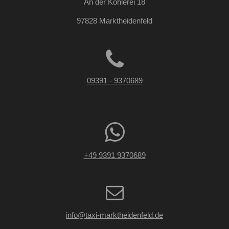
An der Köhlerei 18
e
e
e
e
b
g
s
97828 Marktheidenfeld
:
e
5
n
S
d
e
t
n
e
09391 - 9370689
r
n
e
+49 9391 9370689
info@taxi-marktheidenfeld.de